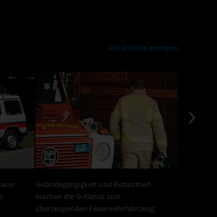
Alle Inhalte anzeigen
lasse
Geländegängigkeit und Robustheit
Die G-Klas
G
machen die G-Klasse zum
leistet 30 
überzeugenden Feuerwehrfahrzeug.
Leben ret