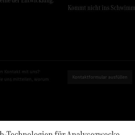
Kommt nicht ins Schwimm
n Kontakt mit uns?
Kontaktformular ausfüllen
ie uns mitteilen, worum
Erfolgsgeschichten
Wo
b-Technologien für Analysezwecke