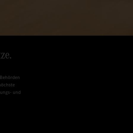
ze.
n Behörden
höchste
tungs- und