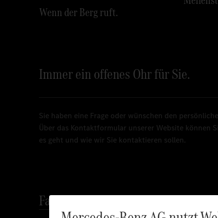
Wenn der Berg ruft.
Immer ein offenes Ohr für Sie.
Sie haben eine Frage oder wünschen den persönliche
Über das Kontaktformular unserer Website können S
es geht und wie wir Sie kontaktieren sollen.
Fahrzeuge
Mercedes-Benz AG nutzt We